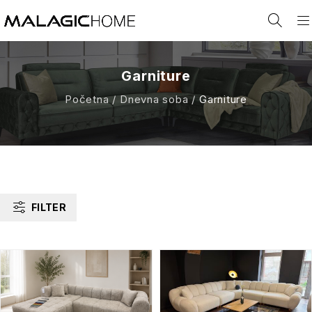
Garniture
Početna
/
Dnevna soba
/
Garniture
FILTER