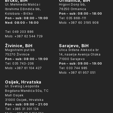
Brčko, BiH
Ormanica, BiH
Ul. Mehmeda Malića i
Hrgovi Donji bb,
Ibrahima Džindića bb,
76250 Ormanica
Kolobara – Brčko
Pon – sub: 08:00 – 18:00
Pon – sub: 08:00 – 19:00
Tel:
035 868-111
Ned: 08:00 – 16:00
Mob:
+387 60 3195 908
Tel:
049 203 886
Mob:
+387 62 544 729
Živinice, BiH
Sarajevo, BiH
Magistralni put bb
Ulica Srđana Aleksića br
75270 Živinice
14, naselje Avenija Otoka
Pon – sub: 08:00 – 19:00
71000 Sarajevo
Tel:
035 743-206
Pon – sub: 09:00 – 19:00
Mob:
+387 61 104 427
Tel:
033 744 985
Mob:
+387 61 957 051
Osijek, Hrvatska
Ul. Svetog Leopolda
Bogdana Mandića 50a, TC
Mall Osijek
31000 Osijek, Hrvatska
Pon – sub: 09:00 – 21:00
Tel:
+385 31 301 124